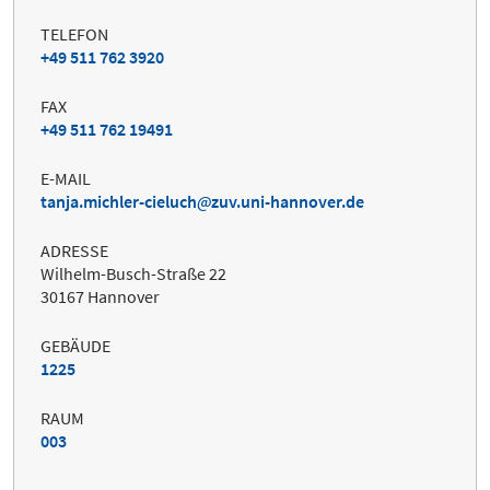
TELEFON
+49 511 762 3920
FAX
+49 511 762 19491
E-MAIL
tanja.michler-cieluch
zuv.uni-hannover.de
ADRESSE
Wilhelm-Busch-Straße 22
30167 Hannover
GEBÄUDE
1225
RAUM
003