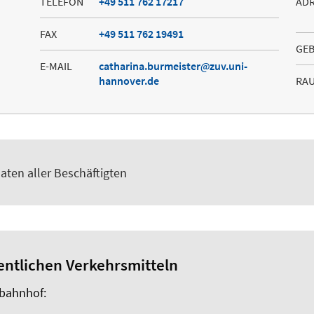
TELEFON
+49 511 762 17217
AD
FAX
+49 511 762 19491
GE
E-MAIL
catharina.burmeister
zuv.uni-
hannover.de
RA
aten aller Beschäftigten
fentlichen Verkehrsmitteln
bahnhof: