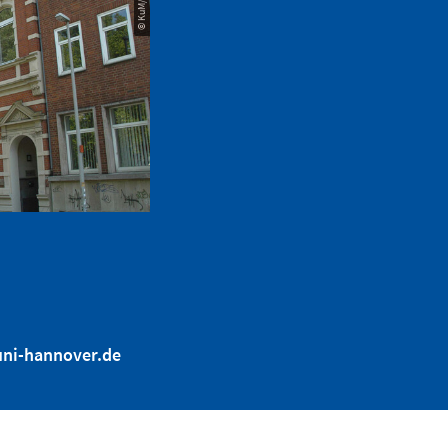
© KuM/LUH
ni-hannover.de