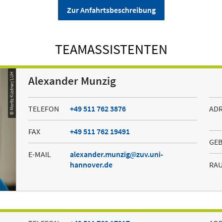
Zur Anfahrtsbeschreibung
TEAMASSISTENTEN
© Moritz Küstner/LUH
Alexander Munzig
TELEFON
+49 511 762 3876
AD
FAX
+49 511 762 19491
GE
E-MAIL
alexander.munzig
zuv.uni-
hannover.de
RA