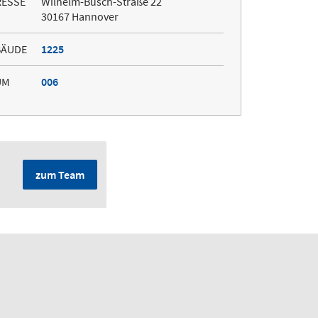
RESSE
Wilhelm-Busch-Straße 22
30167 Hannover
BÄUDE
1225
UM
006
zum Team