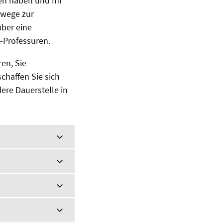
fen haben und Ihr
ewege zur
über eine
-Professuren.
ren, Sie
schaffen Sie sich
ere Dauerstelle in