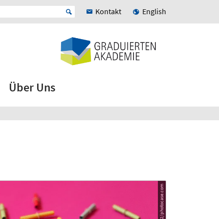
Kontakt
English
Über Uns
© go2/photocase.com