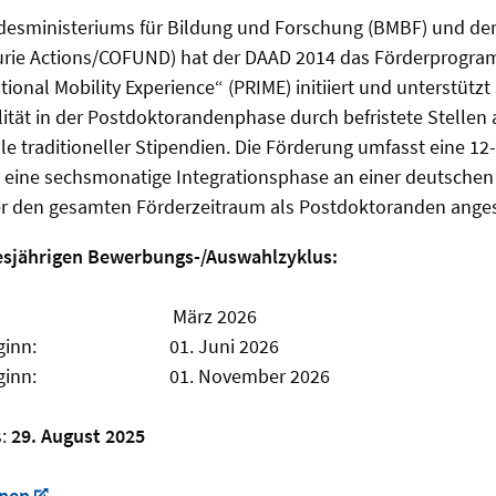
ndesministeriums für Bildung und Forschung (BMBF) und de
urie Actions/COFUND) hat der DAAD 2014 das Förderprogra
ional Mobility Experience“ (PRIME) initiiert und unterstützt
lität in der Postdoktorandenphase durch befristete Stellen
e traditioneller Stipendien. Die Förderung umfasst eine 1
eine sechsmonatige Integrationsphase an einer deutschen
er den gesamten Förderzeitraum als Postdoktoranden angest
iesjährigen Bewerbungs-/Auswahlzyklus:
ebnis: März 2026
derbeginn: 01. Juni 2026
derbeginn: 01. November 2026
s:
29. August 2025
onen