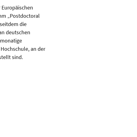
r Europäischen
mm „Postdoctoral
 seitdem die
 an deutschen
2-monatige
 Hochschule, an der
ellt sind.