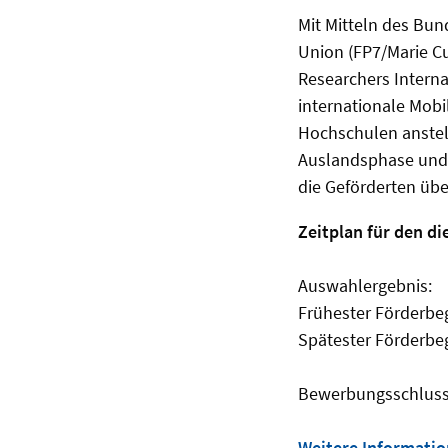
Mit Mitteln des Bu
Union (FP7/Marie C
Researchers Internat
internationale Mobi
Hochschulen anstell
Auslandsphase und 
die Geförderten üb
Zeitplan für den d
Auswahlerg
Frühester För
Spätester För
Bewerbungsschlus
Weitere Informati